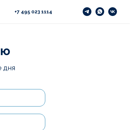
+7 495 023 1114
ию
е дня